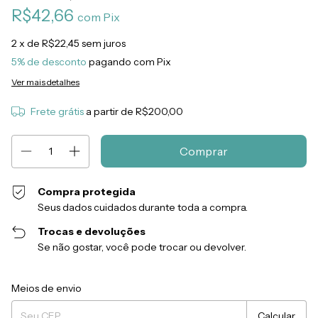
R$42,66
com
Pix
2
x de
R$22,45
sem juros
5% de desconto
pagando com Pix
Ver mais detalhes
Frete grátis
a partir de
R$200,00
Compra protegida
Seus dados cuidados durante toda a compra.
Trocas e devoluções
Se não gostar, você pode trocar ou devolver.
Entregas para o CEP:
Alterar CEP
Meios de envio
Calcular