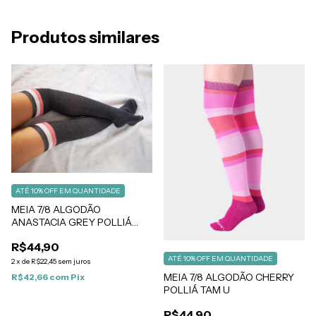
Produtos similares
ATÉ 10% OFF
EM QUANTIDADE
MEIA 7/8 ALGODÃO
ANASTACIA GREY POLLIÁ
TAM U
R$44,90
ATÉ 10% OFF
EM QUANTIDADE
2
x
de
R$22,45
sem juros
MEIA 7/8 ALGODÃO CHERRY
R$42,66
com
Pix
POLLIÁ TAM U
R$44,90