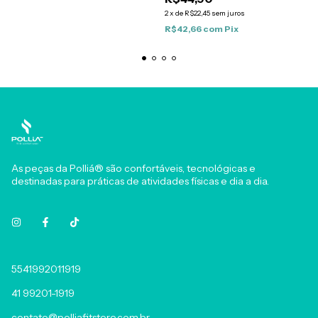
2
x
de
R$22,45
sem juros
R$42,66
com
Pix
As peças da Polliá® são confortáveis, tecnológicas e
destinadas para práticas de atividades físicas e dia a dia.
5541992011919
41 99201-1919
contato@polliafitstore.com.br