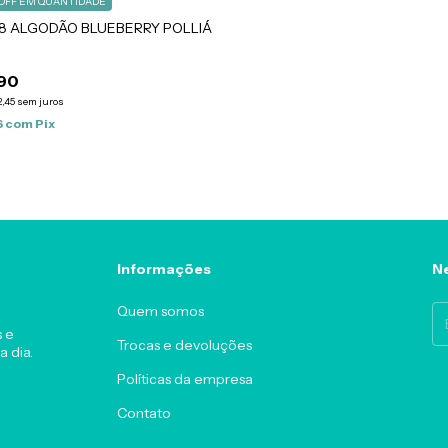
 OFF
EM QUANTIDADE
/8 ALGODÃO BLUEBERRY POLLIÁ
90
,45
sem juros
6
com
Pix
Informações
Ne
Quem somos
s e
Trocas e devoluções
a dia.
Políticas da empresa
Contato