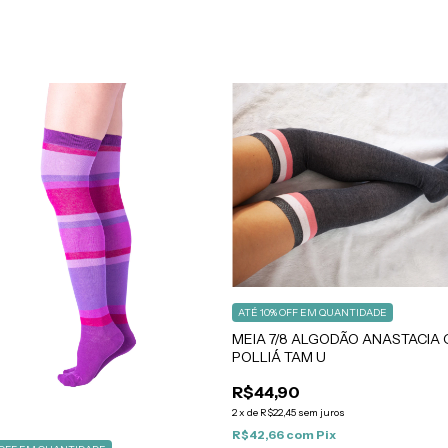
ATÉ 10% OFF
EM QUANTIDADE
MEIA 7/8 ALGODÃO ANASTACIA
POLLIÁ TAM U
R$44,90
2
x
de
R$22,45
sem juros
R$42,66
com
Pix