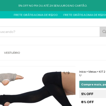
5% OFF NO PIX OU ATÉ 2X SEM JUROS NO CARTÃO.
FRETE GRÁTIS ACIMA DE R$200
FRETE GRÁTIS ACIMA DE R$200
FRE
VESTUÁRIO
Início
>
Meias
>
KIT 
1
/
9
U
Compre mais, p
5% OFF
8% OFF