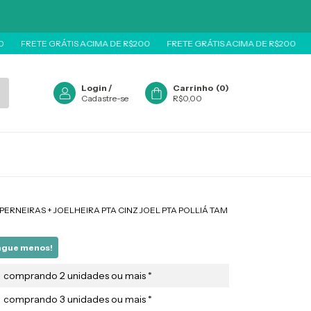
TE GRÁTIS ACIMA DE R$200
FRETE GRÁTIS ACIMA DE R$200
FRETE G
Login
/
Carrinho
(
0
)
Cadastre-se
R$0,00
2 PERNEIRAS + JOELHEIRA PTA CINZ JOEL PTA POLLIÁ TAM
ague menos!
comprando 2 unidades ou mais *
comprando 3 unidades ou mais *