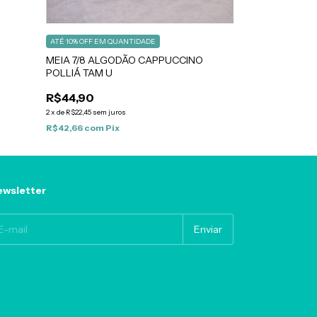
R$64,90
R$59,90
8
% 
2
x
de
R$29,95
sem ju
ATÉ 10% OFF
EM QUANTIDADE
R$56,91
com
Pix
MEIA 7/8 ALGODÃO CAPPUCCINO
POLLIÁ TAM U
R$44,90
2
x
de
R$22,45
sem juros
R$42,66
com
Pix
wsletter