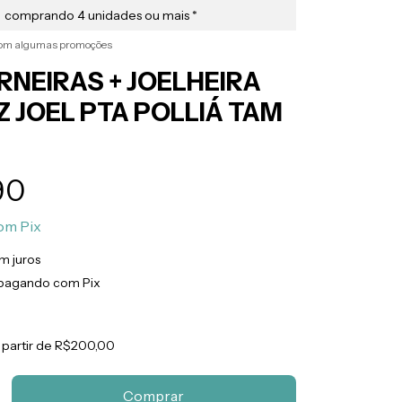
comprando 4 unidades ou mais *
com algumas promoções
ERNEIRAS + JOELHEIRA
Z JOEL PTA POLLIÁ TAM
90
om
Pix
m juros
pagando com Pix
 partir de
R$200,00