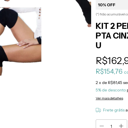
10% OFF
(*) Não acumulável 
KIT 2 P
PTA CIN
U
R$162,
R$154,76
c
2
x de
R$81,45
se
5% de desconto
Ver mais detalhes
Frete grátis
a