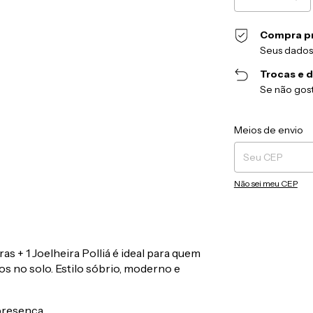
Compra p
Seus dados
Trocas e 
Se não gost
Entregas para o CEP
Meios de envio
Não sei meu CEP
as + 1 Joelheira Polliá é ideal para quem
s no solo. Estilo sóbrio, moderno e
resença.