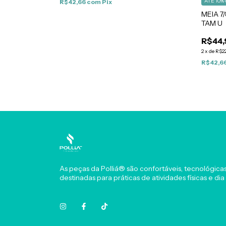
ATÉ 10%
R$42,66
com
Pix
MEIA 7
TAM U
R$44,
2
x
de
R$22
R$42,6
As peças da Polliá® são confortáveis, tecnológica
destinadas para práticas de atividades físicas e dia 