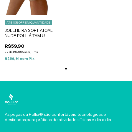
ATÉ 10% OFF
EM QUANTIDADE
JOELHEIRA SOFT ATOAL.
NUDE POLLIÁ TAM U
R$59,90
2
x
de
R$29,95
sem juros
R$56,91
com
Pix
As peças da Polliá® são confortáveis, tecnológicas e
destinadas para práticas de atividades físicas e dia a dia.