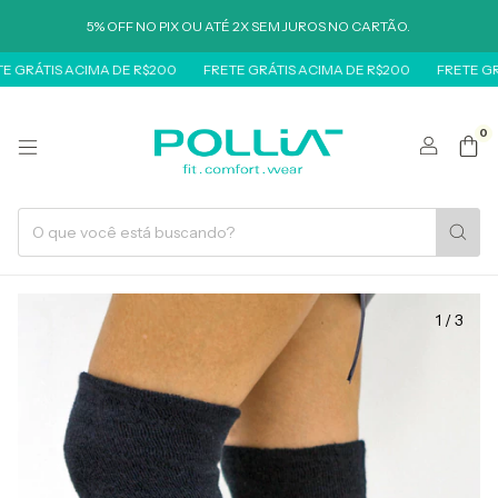
5% OFF NO PIX OU ATÉ 2X SEM JUROS NO CARTÃO.
IS ACIMA DE R$200
FRETE GRÁTIS ACIMA DE R$200
FRETE GRÁTIS A
0
1
/
3