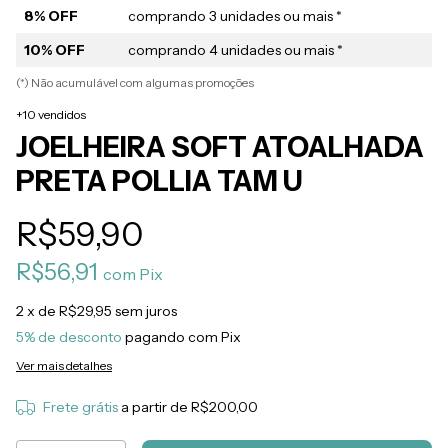
8% OFF
comprando 3 unidades ou mais *
10% OFF
comprando 4 unidades ou mais *
(*) Não acumulável com algumas promoções
+10 vendidos
JOELHEIRA SOFT ATOALHADA
PRETA POLLIA TAM U
R$59,90
R$56,91
com
Pix
2
x de
R$29,95
sem juros
5% de desconto
pagando com Pix
Ver mais detalhes
Frete grátis
a partir de
R$200,00