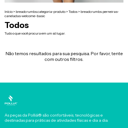
Início
>
breadcrumbs.categoria-produto
>
Todos
>
breadcrumbs.perneiras-
caneladas-welcome-basic
Todos
Tudo o que você procura em um só lugar.
Não temos resultados para sua pesquisa. Por favor, tente
com outros filtros.
As peças da Polliá® são confortáveis, tecnológicas e
destinadas para práticas de atividades físicas e dia a dia.